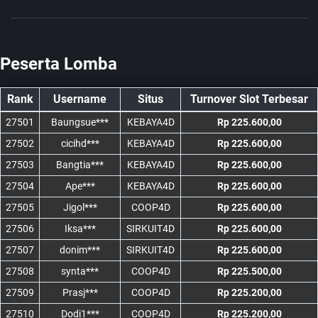
Peserta Lomba
Rank
Username
Situs
Turnover Slot Terbesar
27501
Baungsue***
KEBAYA4D
Rp 225.600,00
27502
cicihd***
KEBAYA4D
Rp 225.600,00
27503
Bangtia***
KEBAYA4D
Rp 225.600,00
27504
Ape***
KEBAYA4D
Rp 225.600,00
27505
Jigol***
COOP4D
Rp 225.600,00
27506
Iksa***
SIRKUIT4D
Rp 225.600,00
27507
donim***
SIRKUIT4D
Rp 225.600,00
27508
synta***
COOP4D
Rp 225.500,00
27509
Prasj***
COOP4D
Rp 225.200,00
27510
Dodi1***
COOP4D
Rp 225.200,00