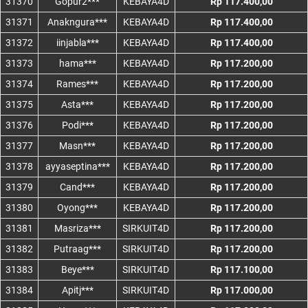
31370
Gopur2***
KEBAYA4D
Rp 117.400,00
31371
Anakngura***
KEBAYA4D
Rp 117.400,00
31372
iinjabla***
KEBAYA4D
Rp 117.400,00
31373
hama***
KEBAYA4D
Rp 117.200,00
31374
Rames***
KEBAYA4D
Rp 117.200,00
31375
Asta***
KEBAYA4D
Rp 117.200,00
31376
Podi***
KEBAYA4D
Rp 117.200,00
31377
Masn***
KEBAYA4D
Rp 117.200,00
31378
ayyaseptina***
KEBAYA4D
Rp 117.200,00
31379
Cand***
KEBAYA4D
Rp 117.200,00
31380
Oyong***
KEBAYA4D
Rp 117.200,00
31381
Masriza***
SIRKUIT4D
Rp 117.200,00
31382
Putraag***
SIRKUIT4D
Rp 117.200,00
31383
Beye***
SIRKUIT4D
Rp 117.100,00
31384
Apitj***
SIRKUIT4D
Rp 117.000,00